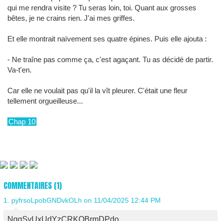
qui me rendra visite ? Tu seras loin, toi. Quant aux grosses
bêtes, je ne crains rien. J'ai mes griffes.
Et elle montrait naïvement ses quatre épines. Puis elle ajouta :
- Ne traîne pas comme ça, c'est agaçant. Tu as décidé de partir.
Va-t'en.
Car elle ne voulait pas qu'il la vît pleurer. C'était une fleur
tellement orgueilleuse...
Chap 10
COMMENTAIRES (1)
1.
pyfrsoLpobGNDvkOLh
on 11/04/2025 12:44 PM
NqqSyUxUdYzCRKQBrmDPdo