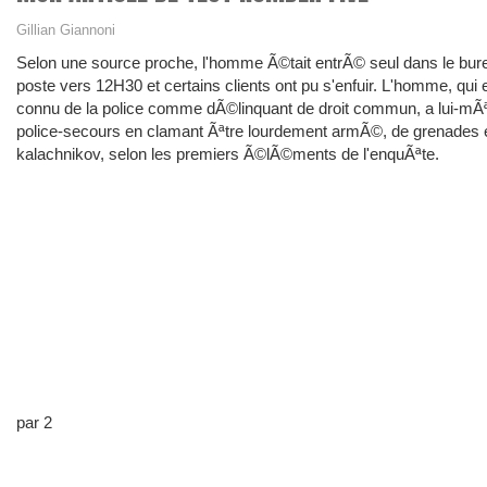
Gillian Giannoni
Selon une source proche, l'homme Ã©tait entrÃ© seul dans le bur
poste vers 12H30 et certains clients ont pu s'enfuir. L'homme, qui 
connu de la police comme dÃ©linquant de droit commun, a lui-m
police-secours en clamant Ãªtre lourdement armÃ©, de grenades 
kalachnikov, selon les premiers Ã©lÃ©ments de l'enquÃªte.
par 2