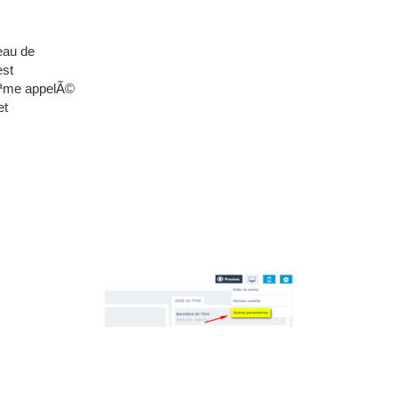
eau de
est
Ãªme appelÃ©
et