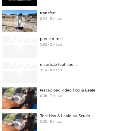
transfert
0:24 - 5 views
premier reel
5:02 - 2 views
un article tout neuf..
3:14 - 0 views
test upload vidéo Hox & Leale
0:38 - 7 views
Test Hox & Leale au Scudo
0:38 - 6 views