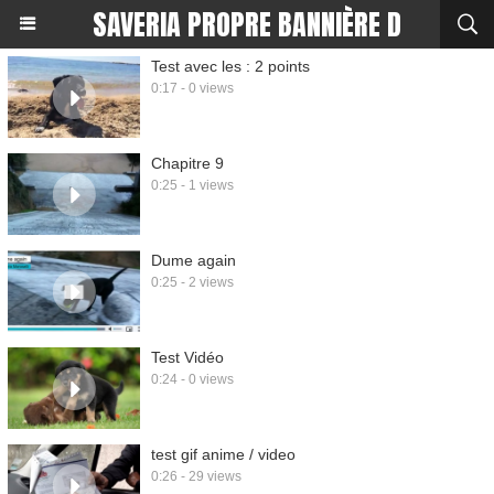
SAVERIA PROPRE BANNIÈRE D
Test avec les : 2 points
0:17 - 0 views
Chapitre 9
0:25 - 1 views
Dume again
0:25 - 2 views
Test Vidéo
0:24 - 0 views
test gif anime / video
0:26 - 29 views