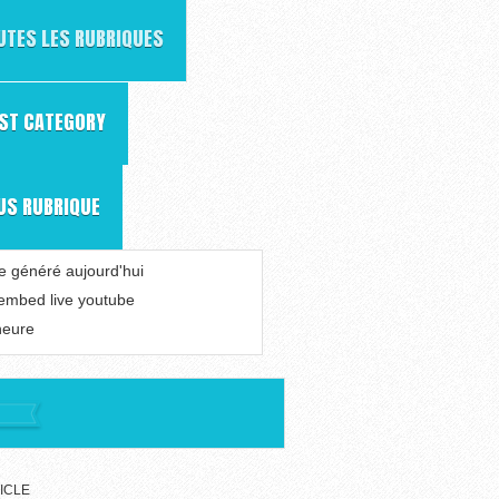
UTES LES RUBRIQUES
RST CATEGORY
US RUBRIQUE
le généré aujourd'hui
 embed live youtube
heure
ICLE