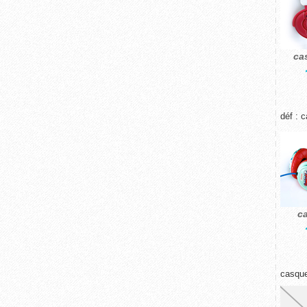
ca
déf : 
c
casque