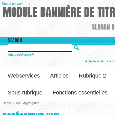
Social network
MODULE BANNIÈRE DE TIT
SLOGAN D
SEARCH
Advanced search
Article #34
Félicitations, votre site est en li
Webservices
Articles
Rubrique 2
Sous rubrique
Fonctions essentielles
Home
>
XML Aggregator