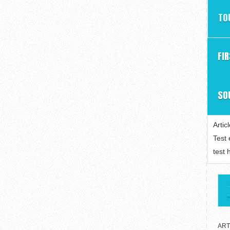
TO
FI
SO
Artic
Test
test 
ART