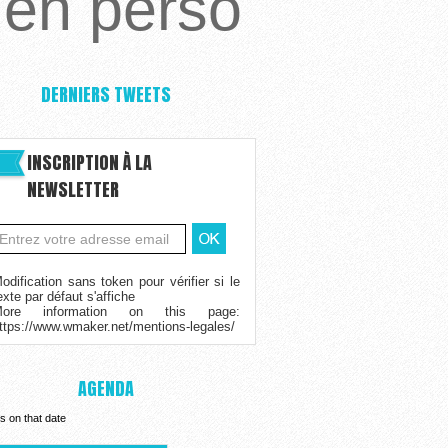
ien perso
DERNIERS TWEETS
INSCRIPTION À LA
NEWSLETTER
odification sans token pour vérifier si le
exte par défaut s'affiche
More information on this page:
ttps://www.wmaker.net/mentions-legales/
AGENDA
s on that date