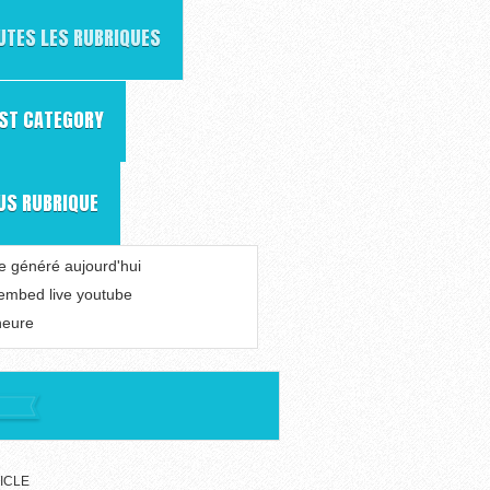
UTES LES RUBRIQUES
RST CATEGORY
US RUBRIQUE
le généré aujourd'hui
 embed live youtube
heure
ICLE