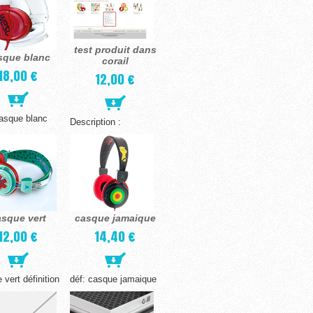
test produit dans
sque blanc
corail
18,00 €
12,00 €
casque blanc
Description :
asque vert
casque jamaique
12,00 €
14,40 €
 vert définition
déf: casque jamaique