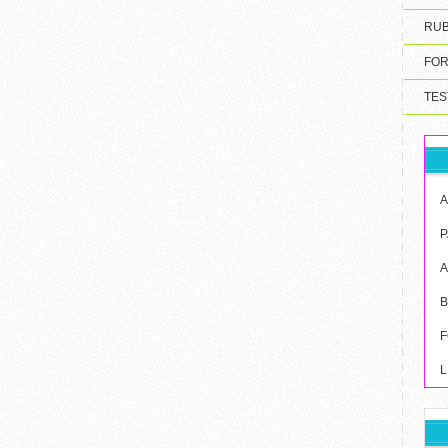
RUB
FOR
TES
A
P
B
F
L