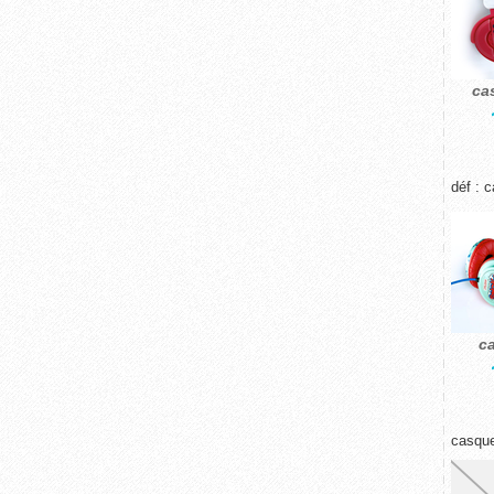
ca
déf : 
c
casque