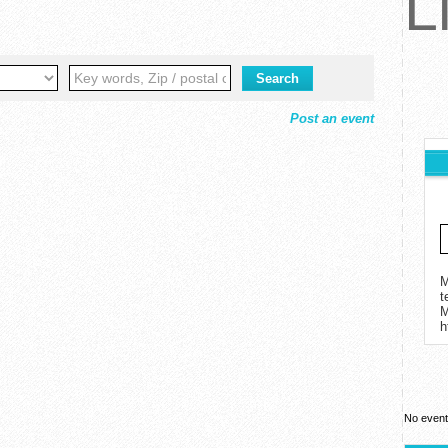
L
Post an event
M
t
h
No event