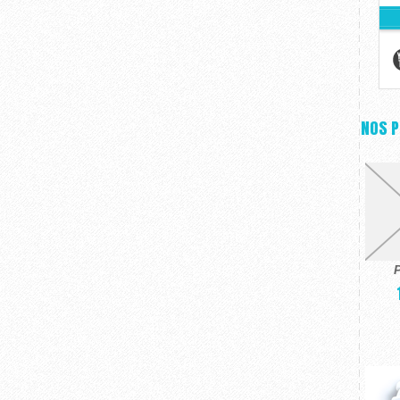
NOS 
P