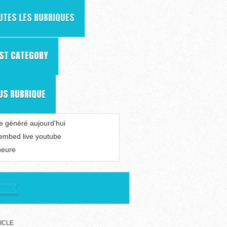
UTES LES RUBRIQUES
RST CATEGORY
US RUBRIQUE
le généré aujourd'hui
 embed live youtube
heure
ICLE