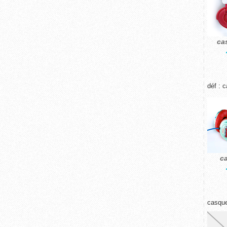
ca
déf : 
c
casque