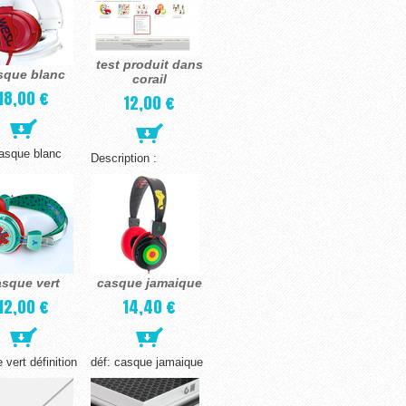
test produit dans
sque blanc
corail
18,00 €
12,00 €
casque blanc
Description :
asque vert
casque jamaique
12,00 €
14,40 €
 vert définition
déf: casque jamaique