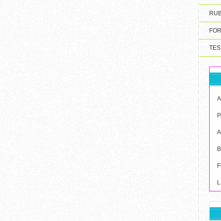
RUB
FOR
TES
A
P
B
F
L