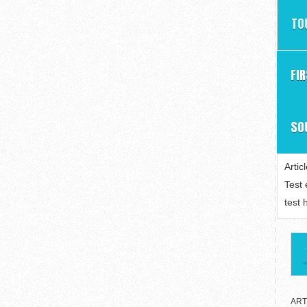
TO
FI
SO
Artic
Test
test 
ART