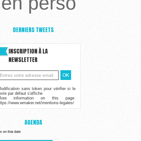
ien perso
DERNIERS TWEETS
INSCRIPTION À LA
NEWSLETTER
odification sans token pour vérifier si le
exte par défaut s'affiche
More information on this page:
ttps://www.wmaker.net/mentions-legales/
AGENDA
s on that date