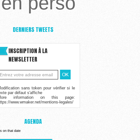
ien perso
DERNIERS TWEETS
INSCRIPTION À LA
NEWSLETTER
odification sans token pour vérifier si le
exte par défaut s'affiche
More information on this page:
ttps://www.wmaker.net/mentions-legales/
AGENDA
s on that date