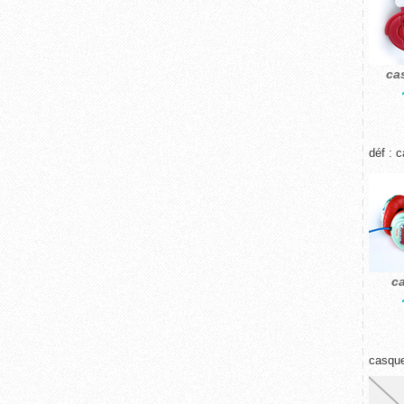
ca
déf : 
c
casque