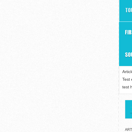
TO
FI
SO
Artic
Test
test 
ART