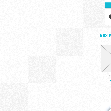
NOS 
P