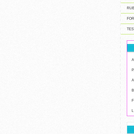
RUB
FOR
TES
A
P
B
F
L