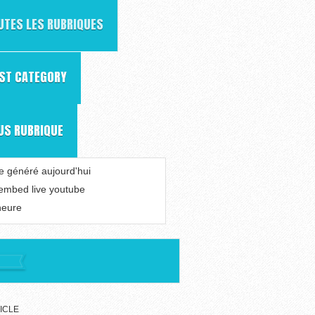
UTES LES RUBRIQUES
RST CATEGORY
US RUBRIQUE
le généré aujourd'hui
 embed live youtube
heure
ICLE