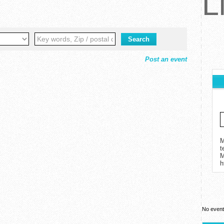
L
Post an event
M
t
h
No event