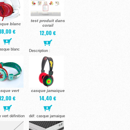
test produit dans
sque blanc
corail
18,00 €
12,00 €
casque blanc
Description :
asque vert
casque jamaique
12,00 €
14,40 €
 vert définition
déf: casque jamaique