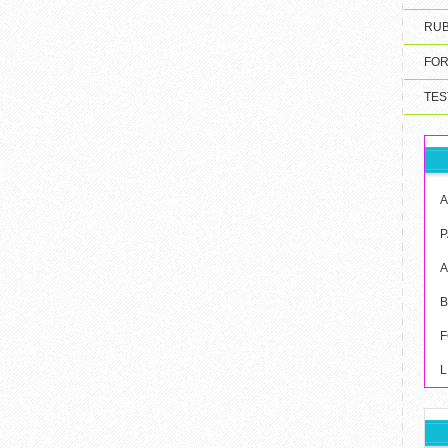
RUB
FOR
TES
A
P
B
F
L