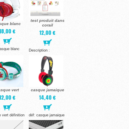
test produit dans
sque blanc
corail
18,00 €
12,00 €
casque blanc
Description :
asque vert
casque jamaique
12,00 €
14,40 €
 vert définition
déf: casque jamaique