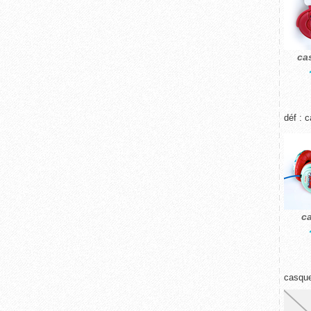
ca
déf : 
c
casque