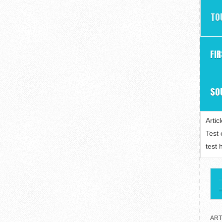
TO
FI
SO
Artic
Test
test 
ART