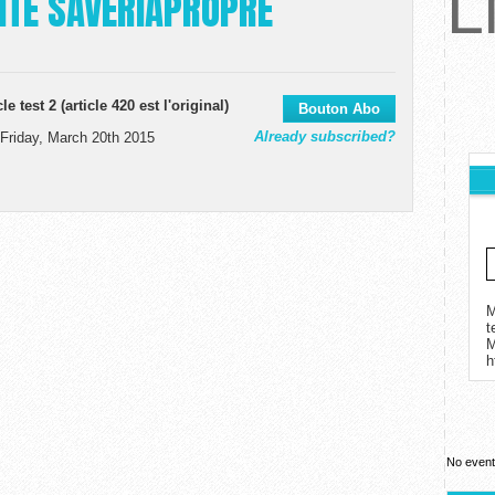
L
ITE SAVERIAPROPRE
e test 2 (article 420 est l'original)
Already subscribed?
 Friday, March 20th 2015
M
t
h
No event