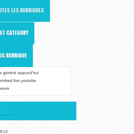
UTES LES RUBRIQUES
RST CATEGORY
US RUBRIQUE
le généré aujourd'hui
 embed live youtube
heure
ICLE