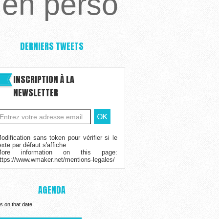
ien perso
DERNIERS TWEETS
INSCRIPTION À LA
NEWSLETTER
odification sans token pour vérifier si le
exte par défaut s'affiche
More information on this page:
ttps://www.wmaker.net/mentions-legales/
AGENDA
s on that date