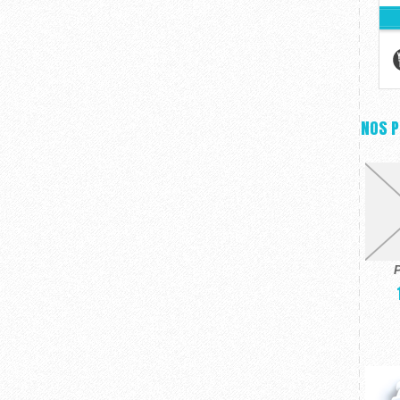
NOS 
P